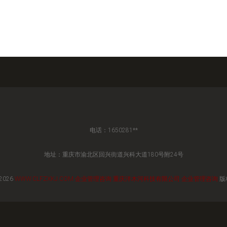
电话：1650281**
地址：重庆市渝北区回兴街道兴科大道180号附24号
 2026
WWW.CLFZXKJ.COM
企业管理咨询
重庆洋木河科技有限公司
企业管理咨询
版