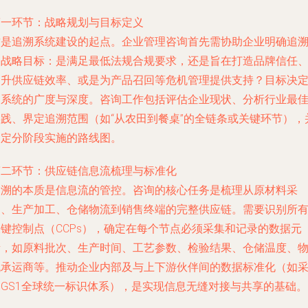
第一环节：战略规划与目标定义
这是追溯系统建设的起点。企业管理咨询首先需协助企业明确追
的战略目标：是满足最低法规合规要求，还是旨在打造品牌信任
提升供应链效率、或是为产品召回等危机管理提供支持？目标决
了系统的广度与深度。咨询工作包括评估企业现状、分析行业最
实践、界定追溯范围（如“从农田到餐桌”的全链条或关键环节），
制定分阶段实施的路线图。
第二环节：供应链信息流梳理与标准化
追溯的本质是信息流的管控。咨询的核心任务是梳理从原材料采
购、生产加工、仓储物流到销售终端的完整供应链。需要识别所
关键控制点（CCPs），确定在每个节点必须采集和记录的数据元
素，如原料批次、生产时间、工艺参数、检验结果、仓储温度、
流承运商等。推动企业内部及与上下游伙伴间的数据标准化（如
用GS1全球统一标识体系），是实现信息无缝对接与共享的基础。