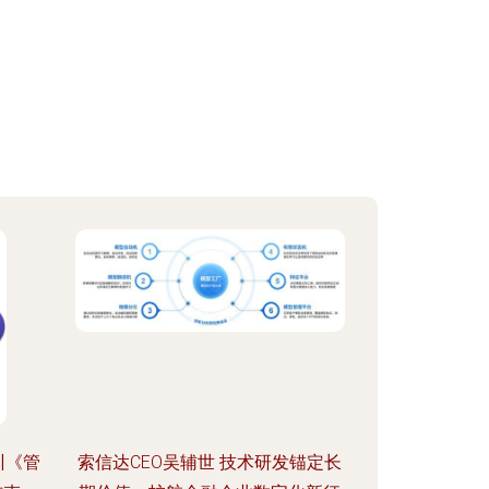
训《管
索信达CEO吴辅世 技术研发锚定长